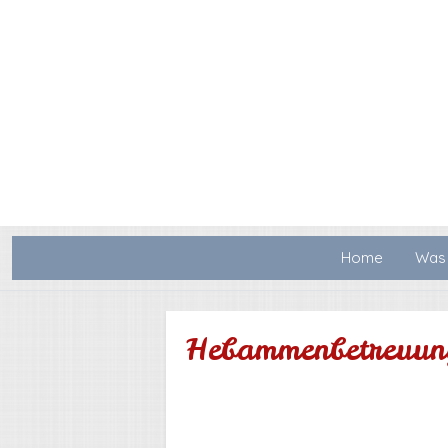
Home
Was 
Hebammenbetreuun