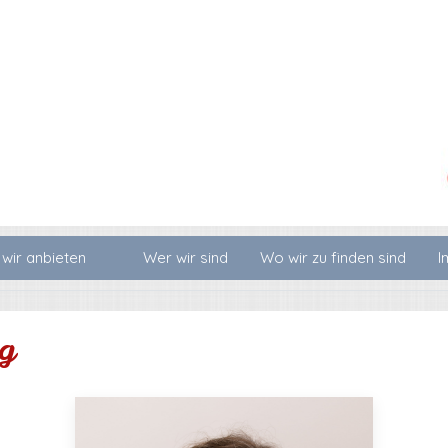
wir anbieten
Wer wir sind
Wo wir zu finden sind
I
g